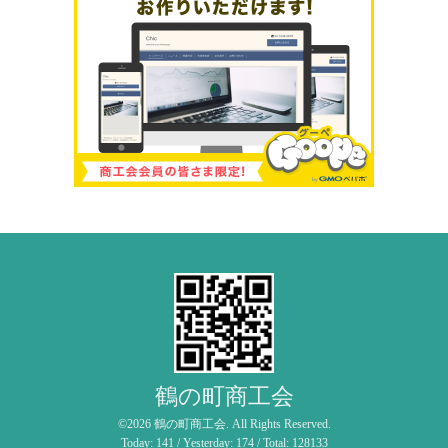
鶴の町商工会
©2026
鶴の町商工会
. All Rights Reserved.
Today:
141
/ Yesterday:
174
/ Total:
128133