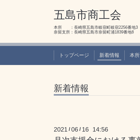
五島市商工会
本所 ：長崎県五島市岐宿町岐宿2256番地3 095
奈留支所：長崎県五島市奈留町浦1839番地8 095
トップページ
新着情報
本所
新着情報
2021
06
16 14:56
/
/