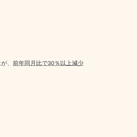
上が、
前年同月比で30％以上減少