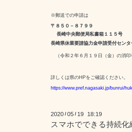
※郵送での申請は
〒８５０－８７９９
長崎中央郵便局私書箱１１５号
長崎県休業要請協力金申請受付センタ
（令和２年６月１９日（金）の消印
詳しくは県のHPをご確認ください。
https://www.pref.nagasaki.jp/bunrui/
2020
05
19 18:19
/
/
スマホでできる持続化