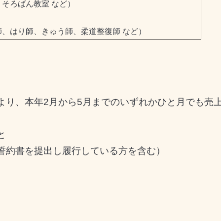
そろばん教室 など）
、はり師、きゅう師、柔道整復師 など）
より、本年2月から5月までのいずれかひと月でも売
と
誓約書を提出し履行している方を含む）