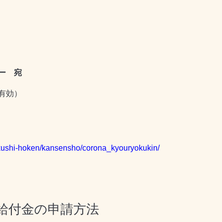
ー 宛
有効）
hukushi-hoken/kansensho/corona_kyouryokukin/
給付金の申請方法