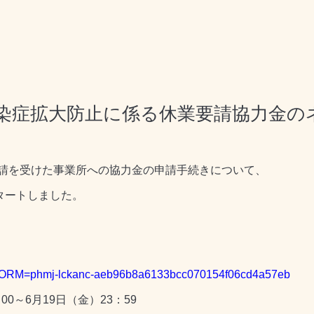
染症拡大防止に係る休業要請協力金の
請を受けた事業所への協力金の申請手続きについて、
タートしました。
SMPFORM=phmj-lckanc-aeb96b8a6133bcc070154f06cd4a57eb
0～6月19日（金）23：59