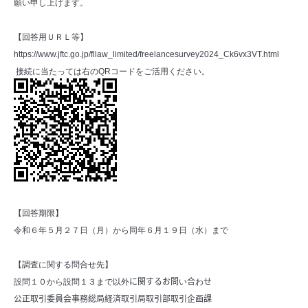
願い申し上げます。
【回答用ＵＲＬ等】
https://www.jftc.go.jp/fllaw_limited/freelancesurvey2024_Ck6vx3VT.html
接続に当たっては右の
QR
コードをご活用ください。
【回答期限】
令和６年５月２７日（月）から同年６月１９日（水）まで
【調査に関する問合せ先】
設問１０から設問１３まで以外
に関するお問
い
合
わ
せ
公正取引委員会事務総局経済取引局取引部取引企画課