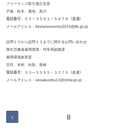
フリーランス取引適正化室
戸塚、鈴木、廣地、黒川
電話番号：０３－３５８１－５４７９（直通）
メールアドレス：
freelancesurvey2024@jftc.go.jp
設問１０から設問１３までに関するお問い合わせ
厚生労働省雇用環境・均等局総務課
雇用環境政策室
庄司、木村、向島、尾崎
電話番号：
０３―３５９５－３２７５
（
直通
）
メールアドレス：
seisakusitsu13@mhlw.go.jp
8