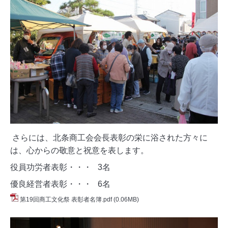
さらには、北条商工会会長表彰の栄に浴された方々に
は、心からの敬意と祝意を表します。
役員功労者表彰・・・ 3名
優良経営者表彰・・・ 6名
第19回商工文化祭 表彰者名簿.pdf
(0.06MB)