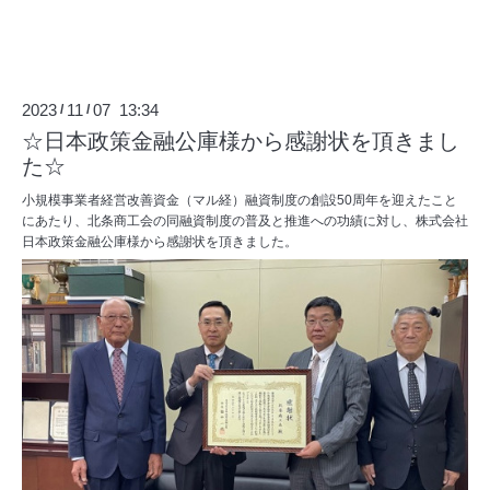
2023
11
07 13:34
/
/
☆日本政策金融公庫様から感謝状を頂きまし
た☆
小規模事業者経営改善資金（マル経）融資制度の創設50周年を迎えたこと
にあたり、北条商工会の同融資制度の普及と推進への功績に対し、株式会社
日本政策金融公庫様から感謝状を頂きました。