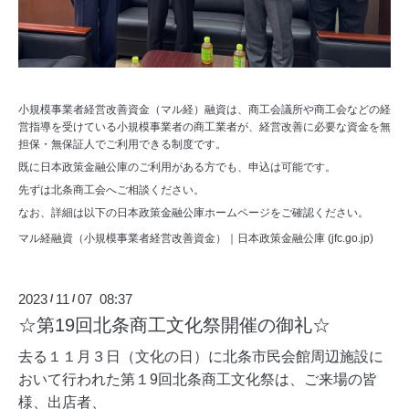
小規模事業者経営改善資金（マル経）融資は、商工会議所や商工会などの経
営指導を受けている小規模事業者の商工業者が、経営改善に必要な資金を無
担保・無保証人でご利用できる制度です。
既に日本政策金融公庫のご利用がある方でも、申込は可能です。
先ずは北条商工会へご相談ください。
なお、詳細は以下の日本政策金融公庫ホームページをご確認ください。
マル経融資（小規模事業者経営改善資金）｜日本政策金融公庫 (jfc.go.jp)
2023
11
07 08:37
/
/
☆第19回北条商工文化祭開催の御礼☆
去る１１月３日（文化の日）に北条市民会館周辺施設に
おいて行われた第１9回北条商工文化祭は、ご来場の皆
様、出店者、