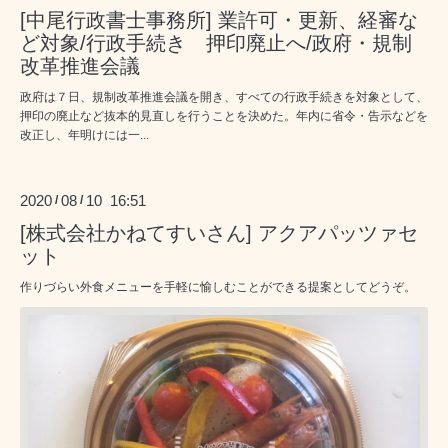
[中尾行政書士事務所] 業許可・更新、経審な
ど対象/行政手続き 押印廃止へ/政府・規制
改革推進会議
政府は７日、規制改革推進会議を開き、すべての行政手続きを対象として、
押印の廃止など抜本的見直しを行うことを決めた。年内に省令・告示などを
改正し、年明けには一...
2020
08
10 16:51
/
/
[株式会社かねてすいさん] アクアパッツァセ
ット
作りづらい外食メニューを手軽に愉しむことができる提案としてどうぞ。