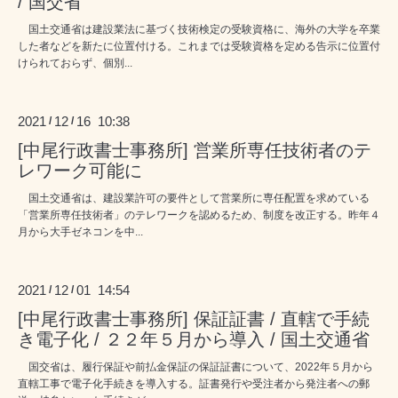
/ 国交省
国土交通省は建設業法に基づく技術検定の受験資格に、海外の大学を卒業
した者などを新たに位置付ける。これまでは受験資格を定める告示に位置付
けられておらず、個別...
2021
12
16 10:38
/
/
[中尾行政書士事務所] 営業所専任技術者のテ
レワーク可能に
国土交通省は、建設業許可の要件として営業所に専任配置を求めている
「営業所専任技術者」のテレワークを認めるため、制度を改正する。昨年４
月から大手ゼネコンを中...
2021
12
01 14:54
/
/
[中尾行政書士事務所] 保証証書 / 直轄で手続
き電子化 / ２２年５月から導入 / 国土交通省
国交省は、履行保証や前払金保証の保証証書について、2022年５月から
直轄工事で電子化手続きを導入する。証書発行や受注者から発注者への郵