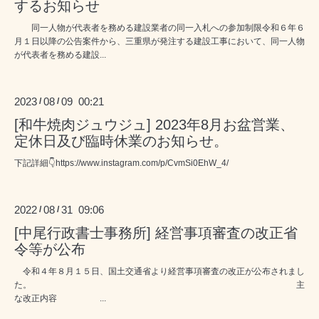
するお知らせ
同一人物が代表者を務める建設業者の同一入札への参加制限令和６年６
月１日以降の公告案件から、三重県が発注する建設工事において、同一人物
が代表者を務める建設...
2023
08
09 00:21
/
/
[和牛焼肉ジュウジュ] 2023年8月お盆営業、
定休日及び臨時休業のお知らせ。
下記詳細👇https://www.instagram.com/p/CvmSi0EhW_4/
2022
08
31 09:06
/
/
[中尾行政書士事務所] 経営事項審査の改正省
令等が公布
令和４年８月１５日、国土交通省より経営事項審査の改正が公布されまし
た。 主
な改正内容 ...