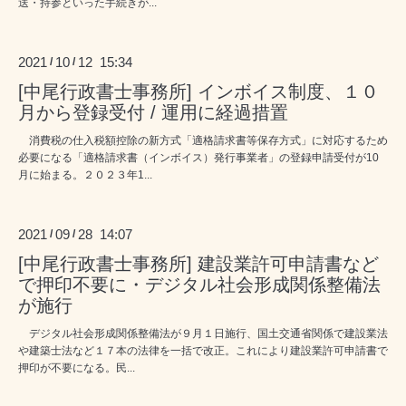
送・持参といった手続きが...
2021
10
12 15:34
/
/
[中尾行政書士事務所] インボイス制度、１０
月から登録受付 / 運用に経過措置
消費税の仕入税額控除の新方式「適格請求書等保存方式」に対応するため
必要になる「適格請求書（インボイス）発行事業者」の登録申請受付が10
月に始まる。２０２３年1...
2021
09
28 14:07
/
/
[中尾行政書士事務所] 建設業許可申請書など
で押印不要に・デジタル社会形成関係整備法
が施行
デジタル社会形成関係整備法が９月１日施行、国土交通省関係で建設業法
や建築士法など１７本の法律を一括で改正。これにより建設業許可申請書で
押印が不要になる。民...