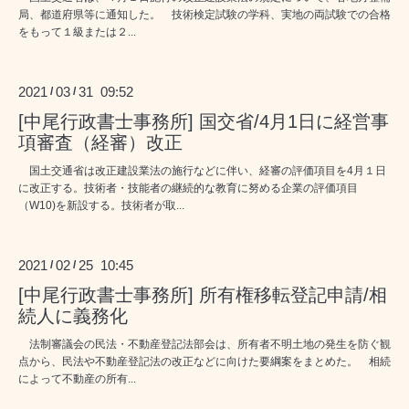
局、都道府県等に通知した。 技術検定試験の学科、実地の両試験での合格
をもって１級または２...
2021
03
31 09:52
/
/
[中尾行政書士事務所] 国交省/4月1日に経営事
項審査（経審）改正
国土交通省は改正建設業法の施行などに伴い、経審の評価項目を4月１日
に改正する。技術者・技能者の継続的な教育に努める企業の評価項目
（W10)を新設する。技術者が取...
2021
02
25 10:45
/
/
[中尾行政書士事務所] 所有権移転登記申請/相
続人に義務化
法制審議会の民法・不動産登記法部会は、所有者不明土地の発生を防ぐ観
点から、民法や不動産登記法の改正などに向けた要綱案をまとめた。 相続
によって不動産の所有...