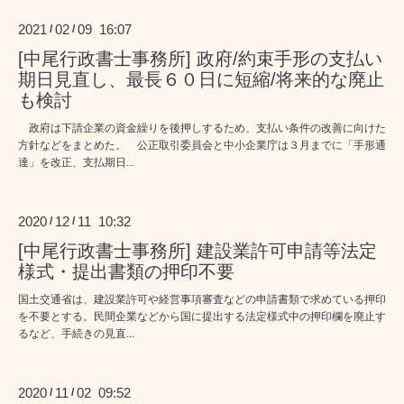
2021
02
09 16:07
/
/
[中尾行政書士事務所] 政府/約束手形の支払い
期日見直し、最長６０日に短縮/将来的な廃止
も検討
政府は下請企業の資金繰りを後押しするため、支払い条件の改善に向けた
方針などをまとめた。 公正取引委員会と中小企業庁は３月までに「手形通
達」を改正、支払期日...
2020
12
11 10:32
/
/
[中尾行政書士事務所] 建設業許可申請等法定
様式・提出書類の押印不要
国土交通省は、建設業許可や経営事項審査などの申請書類で求めている押印
を不要とする。民間企業などから国に提出する法定様式中の押印欄を廃止す
るなど、手続きの見直...
2020
11
02 09:52
/
/