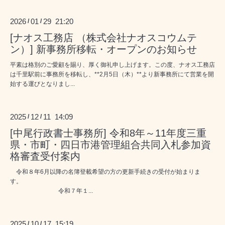
2026
01
29 21:20
/
/
[ナオス工務店 （株式会社ナオスコウムテ
ン）] 新事務所移転・オープンのお知らせ
平素は格別のご愛顧を賜り、厚く御礼申し上げます。この度、ナオス工務店
は千里駅前に事務所を移転し、**2月5日（木）**より新事務所にて営業を開
始する運びとなりまし...
2025
12
11 14:09
/
/
[中尾行政書士事務所] 令和8年～11年度三重
県・市町・四日市港管理組合共同入札参加資
格審査受付案内
令和８年6月以降の名簿登載希望の方の更新手続きの受付が始まりま
す。
令和７年１...
2025
10
17 15:19
/
/