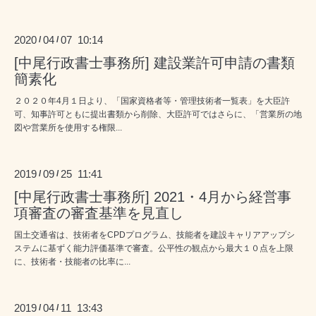
2020
04
07 10:14
/
/
[中尾行政書士事務所] 建設業許可申請の書類
簡素化
２０２０年4月１日より、「国家資格者等・管理技術者一覧表」を大臣許
可、知事許可ともに提出書類から削除、大臣許可ではさらに、「営業所の地
図や営業所を使用する権限...
2019
09
25 11:41
/
/
[中尾行政書士事務所] 2021・4月から経営事
項審査の審査基準を見直し
国土交通省は、技術者をCPDプログラム、技能者を建設キャリアアップシ
ステムに基ずく能力評価基準で審査。公平性の観点から最大１０点を上限
に、技術者・技能者の比率に...
2019
04
11 13:43
/
/