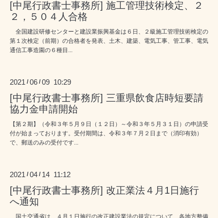
[中尾行政書士事務所] 施工管理技術検定、２
２，５０４人合格
全国建設研修センターと建設業振興基金は６日、２級施工管理技術検定の
第１次検定（前期）の合格者を発表、土木、建築、電気工事、管工事、電気
通信工事造園の６種目...
2021
06
09 10:29
/
/
[中尾行政書士事務所] 三重県飲食店時短要請
協力金申請開始
【第２期】（令和３年５月９日（１２日）～令和３年５月３１日）の申請受
付が始まっております。受付期間は、令和３年７月２日まで（消印有効）
で、郵送のみの受付です...
2021
04
14 11:12
/
/
[中尾行政書士事務所] 改正業法４月1日施行
へ通知
国土交通省は、４月１日施行の改正建設業法の規定について、各地方整備