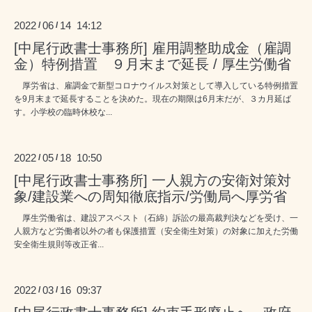
2022
06
14 14:12
/
/
[中尾行政書士事務所] 雇用調整助成金（雇調
金）特例措置 ９月末まで延長 / 厚生労働省
厚労省は、雇調金で新型コロナウイルス対策として導入している特例措置
を9月末まで延長することを決めた。現在の期限は6月末だが、３カ月延ば
す。小学校の臨時休校な...
2022
05
18 10:50
/
/
[中尾行政書士事務所] 一人親方の安衛対策対
象/建設業への周知徹底指示/労働局へ厚労省
厚生労働省は、建設アスベスト（石綿）訴訟の最高裁判決などを受け、一
人親方など労働者以外の者も保護措置（安全衛生対策）の対象に加えた労働
安全衛生規則等改正省...
2022
03
16 09:37
/
/