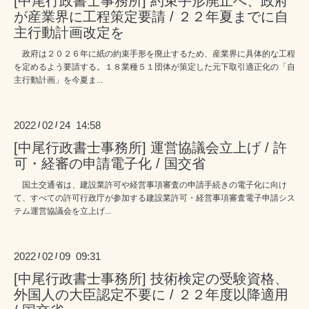
[中尾行政書士事務所] 約束手形廃止へ、政府
が産業界に工程策定要請 / ２２年夏までに自
主行動計画改定を
政府は２０２６年に紙の約束手形を廃止するため、産業界に具体的な工程
を定めるよう要請する。１８業種５１団体が策定した元下取引適正化の「自
主行動計画」を今夏ま...
2022
02
24 14:58
/
/
[中尾行政書士事務所] 運営協議会立上げ / 許
可・経審の申請電子化 / 国交省
国土交通省は、建設業許可や経営事項審査の申請手続きの電子化に向け
て、すべての許可行政庁が参加する建設業許可・経営事項審査電子申請シス
テム運営協議会を立上げ...
2022
02
09 09:31
/
/
[中尾行政書士事務所] 技術検定の受験資格、
外国人の大臣認定不要に / ２２年度以降適用