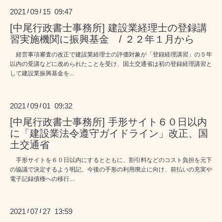
2021
09
15 09:47
/
/
[中尾行政書士事務所] 建設業経理士の登録講
習実施機関に振興基金 / ２２年１月から
経営事項審査の改正で建設業経理士の評価対象が「登録経理講習」の５年
以内の受講などに改められたことを受け、国土交通省は初の登録経理講習と
して建設業振興基金を...
2021
09
01 09:32
/
/
[中尾行政書士事務所] 手形サイト６０日以内
に「建設業法令遵守ガイドライン」改正、国
土交通省
手形サイトを６０日以内にするとともに、割引料などのコスト負担を元下
の協議で決定するよう明記、今後の手形の利用廃止に向け、前払いの充実や
電子記録債権への移行...
2021
07
27 13:59
/
/