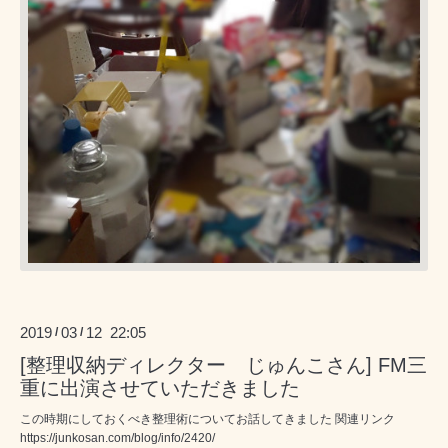
2019
03
12 22:05
/
/
[整理収納ディレクター じゅんこさん] FM三
重に出演させていただきました
この時期にしておくべき整理術についてお話してきました 関連リンク
https://junkosan.com/blog/info/2420/