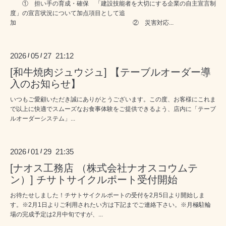
① 担い手の育成・確保 「建設技能者を大切にする企業の自主宣言制
度」の宣言状況について加点項目として追
加 ② 災害対応...
2026
05
27 21:12
/
/
[和牛焼肉ジュウジュ] 【テーブルオーダー導
入のお知らせ】
いつもご愛顧いただき誠にありがとうございます。この度、お客様にこれま
で以上に快適でスムーズなお食事体験をご提供できるよう、店内に「テーブ
ルオーダーシステム」...
2026
01
29 21:35
/
/
[ナオス工務店 （株式会社ナオスコウムテ
ン）] チサトサイクルポート受付開始
お待たせしました！チサトサイクルポートの受付を2月5日より開始しま
す。※2月1日よりご利用されたい方は下記までご連絡下さい。※月極駐輪
場の完成予定は2月中旬ですが、...