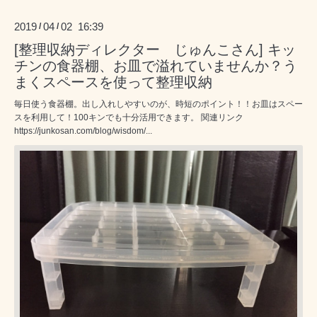
2019
04
02 16:39
/
/
[整理収納ディレクター じゅんこさん] キッ
チンの食器棚、お皿で溢れていませんか？う
まくスペースを使って整理収納
毎日使う食器棚。出し入れしやすいのが、時短のポイント！！お皿はスペー
スを利用して！100キンでも十分活用できます。 関連リンク
https://junkosan.com/blog/wisdom/...