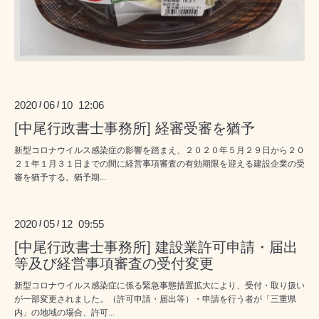
2020
06
10 12:06
/
/
[中尾行政書士事務所] 経審受審を猶予
新型コロナウイルス感染症の影響を踏まえ、２０２０年５月２９日から２０
２１年１月３１日までの間に経営事項審査の有効期限を迎える建設企業の受
審を猶予する。猶予期...
2020
05
12 09:55
/
/
[中尾行政書士事務所] 建設業許可申請・届出
等及び経営事項審査の受付変更
新型コロナウイルス感染症に係る緊急事態措置拡大により、受付・取り扱い
が一部変更されました。（許可申請・届出等）・申請を行う者が「三重県
内」の地域の場合、許可...