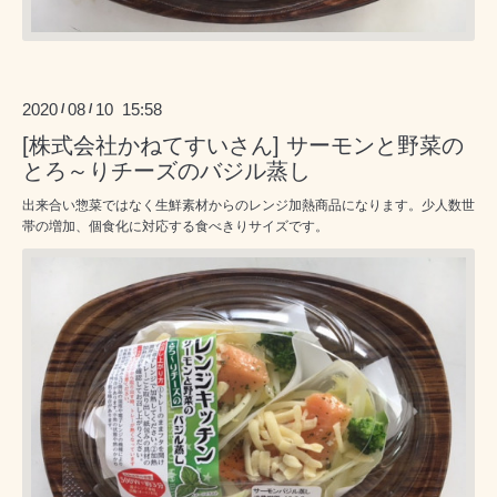
2020
08
10 15:58
/
/
[株式会社かねてすいさん] サーモンと野菜の
とろ～りチーズのバジル蒸し
出来合い惣菜ではなく生鮮素材からのレンジ加熱商品になります。少人数世
帯の増加、個食化に対応する食べきりサイズです。