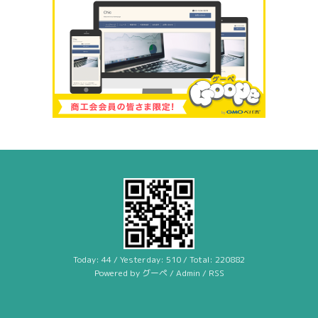
Today:
44
/ Yesterday:
510
/ Total:
220882
Powered by
グーペ
/
Admin
/
RSS