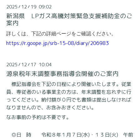
2025
12
19 09:02
/
/
新潟県 LPガス高騰対策緊急支援補助金のご
案内
詳しくは、下記の詳細ページをご確認ください。
https://r.goope.jp/srb-15-08/diary/206983
2025
12
17 10:04
/
/
源泉税年末調整事務指導会開催のご案内
標記指導会を下記の日程により開催いたします。従業
員、専従者のいる事業主の方は、年末調整を忘れずに行
ってくだ
さい。納付額が０円でも書類は提出しなければ
なりませんので、お含みおきください。
なお事前の予約は不要です。
◎日 時 令和８年１月７日(水)・１３日(火) 午前