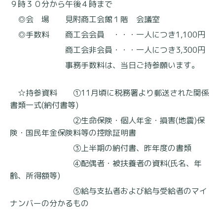
９時３０分から午後４時まで
◎会 場 見附商工会館１階 会議室
◎手数料 商工会会員 ・・・一人につき1,100円
商工会非会員・・・一人につき3,300円
事務手数料は、当日ご持参願います。
☆持参資料 ①11月頃に税務署より郵送された関係
書類一式(納付書等)
②生命保険・個人年金・損害(地震)保
険・国民年金保険料等の控除証明書
③上半期の納付書、昨年度の書類
④配偶者・被扶養者の資料(氏名、年
齢、所得額等)
⑤給与支払者および給与受給者のマイ
ナンバーの分かるもの