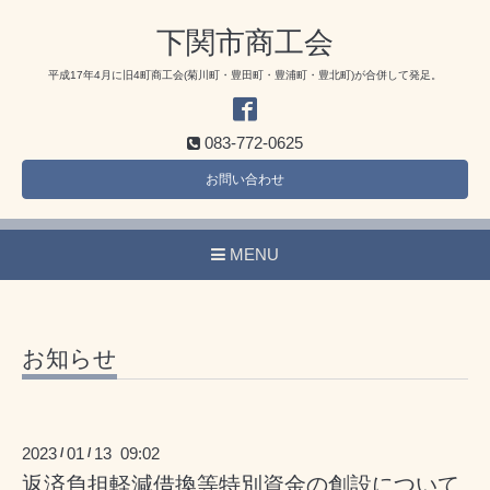
下関市商工会
平成17年4月に旧4町商工会(菊川町・豊田町・豊浦町・豊北町)が合併して発足。
083-772-0625
お問い合わせ
MENU
お知らせ
2023
01
13 09:02
/
/
返済負担軽減借換等特別資金の創設について