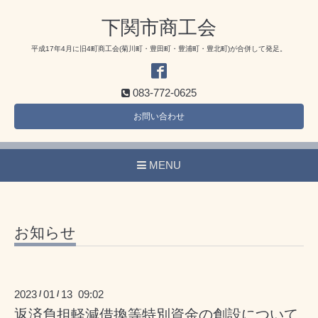
下関市商工会
平成17年4月に旧4町商工会(菊川町・豊田町・豊浦町・豊北町)が合併して発足。
083-772-0625
お問い合わせ
MENU
お知らせ
2023
01
13 09:02
/
/
返済負担軽減借換等特別資金の創設について