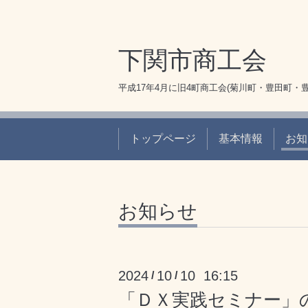
下関市商工会
平成17年4月に旧4町商工会(菊川町・豊田町・
トップページ
基本情報
お知
お知らせ
2024
10
10 16:15
/
/
「ＤＸ実践セミナー」