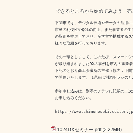
できるところから始めてみよう 売上
　下関市では、デジタル技術やデータの活用に
　市民の利便性やQOLの向上、また事業者の生
　の取組を推進しており、産学官で構成するス
　様々な取組を行っております。

　その一環としまして、このたび、スマートシ
　が取り組まれましたDXの事例を市内の事業者
　下記のとおり商工会議所の主催（協力：下関
　で開催いたします。（詳細は別添チラシのと
　参加申し込みは、別添のチラシに記載の二次
　お申し込みください。
　https://www.shimonoseki.cci.or
1024DXセミナー.pdf
(3.22MB)