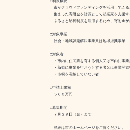
○制度概要

　市がクラウドファンディングを活用してふる
　集まった寄附金を財源として起業家を支援する
　ふるさと納税制度を活用するため、寄附金が
○対象事業

　社会・地域課題解決事業又は地域振興事業

○対象者

　・市内に住民票を有する個人又は市内に事業
　・新規に事業を行おうとする者又は事業開始
　・市税を滞納していない者

○申請上限額

　５００万円

○募集期間

　７月２９日（金）まで

　詳細は市のホームページをご覧ください。
