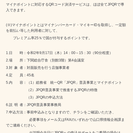
マイナポイントに対応する
QR
コード決済サービスは、ほぼ全て
JPQR
で導
入できます。
(※)マイナポイントとはマイナンバーカード・マイキー
ID
を取得し、
一定額
を前払い等した利用者に対して、
プレミアム率
25
％で国が付与するポイントです。
1.日 時：
令和
2
年
9
月
17
日（木）
14
：
00
～
15
：
30
（
90
分程度）
2.場 所：
下関総合庁舎（別館
3
階）第
4
会議室
3.対 象 者：
対面販売を行う店舗事業者
4.定 員：
45
名
5.内 容：
（1）総務省 統一
QR
「
JPQR
」普及事業とマイナポイント
（2）
JPQR
普及事業で推進する
JPQR
の特徴
（3）
JPQR
の申込方法
6.説 明 者：
JPQR
普及事業事務局
7.申込方法：
事前申込みとなりますので、チラシをご確認いただき、
必要事項をメール又は
FAX
のいずれかで山口県情報企画課ま
でご連絡ください。
※
説明会当日に
JPQR
への申込サポートをご希望の場合は、