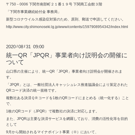
〒750－0006 下関市南部町２１番１９号 下関商工会館３階
「下関市事業継続給付金 事務局」
新型コロナウイルス感染症対策のため、原則、郵送で申請してください。
http://www.city.shimonoseki.lg.jp/www/contents/1597908954342/index.html
2020
08
31 09:00
/
/
統一QR「JPQR」事業者向け説明会の開催に
ついて
山口県の主催により、統一
QR
「
JPQR
」事業者向け説明会が開催されま
す。
「
JPQR
」とは、一般社団法人キャッシュレス推進協議会により
策定された
QR
コード決済の統一規格です。
複数社ある決済ＱＲコードを1枚の
QR
コードにまとめる（統一化する）こと
で、
1枚の
QR
コード（
JPQR
）で複数社の決済に対応します。
また、
JPQR
は主要な決済サービスを網羅しており、消費の活性化等を目的
として
9
月から開始されるマイナポイント事業（※）において、