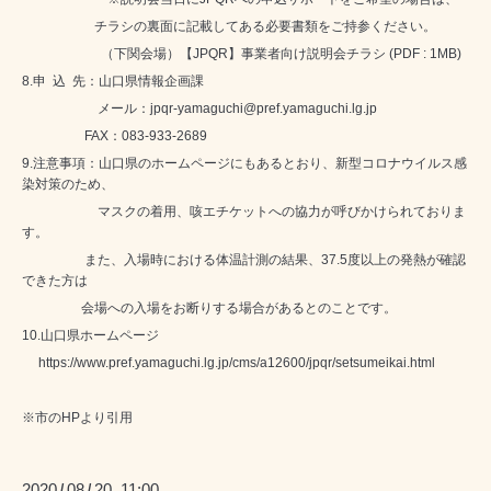
チラシの裏面に記載してある必要書類をご持参ください。
（下関会場）【JPQR】事業者向け説明会チラシ (PDF : 1MB)
8.申 込 先：
山口県情報企画課
メール：
jpqr-yamaguchi@pref.yamaguchi.lg.jp
FAX
：
083-933-2689
9.注意事項：
山口県のホームページにもあるとおり、新型コロナウイルス感
染対策のため、
マスクの着用、咳エチケットへの協力が呼びかけられておりま
す。
また、入場時における体温計測の結果、
37.5
度以上の発熱が確認
できた方は
会場への入場をお断りする場合があるとのことです。
10.
山口県ホームページ
https://www.pref.yamaguchi.lg.jp/cms/a12600/jpqr/setsumeikai.html
※市のHPより引用
2020
08
20 11:00
/
/