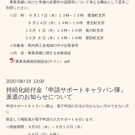
事業承継に向けた準備の必要性や認識等について考える機会として是非ご
利用ください。
☆日 時： ９ 月１７日（木）１３時～１５時 豊浦町支所
９ 月２４日（木）１４時～１６時 豊北町支所
１０月 １ 日（木）１４時～１６時 菊川町支所
１０月 ８ 日（木）１４時～１６時 豊田町支所
☆対象者：県内商工会地域の中小企業者等
☆内 容：事業承継に関する全般相談
事業承継個別相談会(チラシ）.pdf
2020
08
19 13:00
/
/
持続化給付金『申請サポートキャラバン隊』
派遣のお知らせについて
申請サポートキャラバン隊は、電子申請の方法が分からない方やできない方
に
限定して補助員が電子申請の入力サポートを行います。
☆開催期間：９月3日（木）～９月１０日（木）
※６日（日）を除く