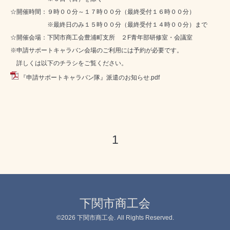
☆開催時間：９時００分～１７時００分（最終受付１６時００分）
※最終日のみ１５時００分（最終受付１４時００分）まで
☆開催会場：下関市商工会豊浦町支所 ２F青年部研修室・会議室
※申請サポートキャラバン会場のご利用には予約が必要です。
詳しくは以下のチラシをご覧ください。
『申請サポートキャラバン隊』派遣のお知らせ.pdf
1
下関市商工会
©2026
下関市商工会
. All Rights Reserved.