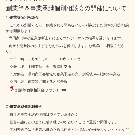
創業等＆事業承継個別相談会の開催について
①
創業等個別相談会
これから創業する方、創業されて間もない方を対象とした無料の個別相談
会を開催します。
専門家（中小企業診断士）によるマンツーマンの指導が受けられます。
創業や開業後のさまざまなお悩みを解決します。お気軽にご相談くださ
い。
☆日 時：９月9日（水） １４時～１６時
☆会 場：下関市商工会 豊浦町支所
☆対象者：県内商工会地域で創業予定の方、創業後
5
年未満の事業者
☆内 容：創業等に関する相談全般
創業等個別相談会(チラシ）.pdf
②
事業承継個別相談会
自社の事業承継の準備はできていますか？
経営を誰にどのように引き継ぐのかということは重要な問題です。
本相談会では「事業承継のために何をすればよいか分からない・・」など