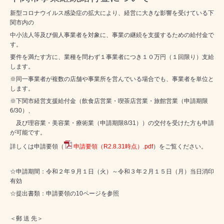
新型コロナウイルス感染症の拡大により、経営に大きな影響を受けている下
関市内の
中小法人等及び個人事業者を対象に、事業の継続を支援するための給付金で
す。
要件を満たす方に、業種を問わず１事業者につき１０万円（１回限り）支給
します。
※同一事業者が複数の店舗や事業所を営んでいる場合でも、事業者を単位と
します。
※下関市経営支援給付金（飲食店営業・喫茶店営業・旅館営業（申請期限
6/30）、
及び理容業・美容業・療術業（申請期限8/31））の交付を受けた方も申請
が可能です。
詳しくは申請要領（
申請要領（R2.8.31時点）.pdf
）をご覧ください。
☆申請期間：令和２年９月１日（火）～令和３年２月１５日（月）当日消印
有効
☆提出書類：申請要領の10ページを参照
＜郵 送 先＞