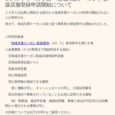
扱店舗登録申請開始について
１０月１日以降に開始する旅行から地域共通クーポンの利用が開始されるこ
とが発表され、
併せて、地域共通クーポンを取り扱う事業者の登録受付も開始されました。
☆申請対象者
「
地域共通クーポン 取扱要領
」の
2.
（
1
）参加条件を満たす者
☆必要書類（1つの事業主で登録申請する場合）
①
地域共通クーポン取扱店舗登録申請書
②
登録希望店舗リスト
③
参加同意書
④
口座確認用
⑤口座情報が確認できる書類
例）通帳の写し、キャッシュカードの写し、口座証明書等
⑥日本国内で事業を行っていることを公的に証明できる書類
例） 開業届、確定申告書、納税証明書、業種に係る許可証等の公的機
関から発行される書類の写し
※詳細については以下のURLをご参照ください。