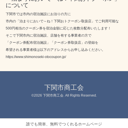
について
下関市では市内の宿泊施設にお泊りの方に
市内の「泊まりにおいで～ね！下関おトクーポン取扱店」でご利用可能な
500円相当のクーポン券を宿泊金額に応じた枚数分配布いたします！
そこで下関市内に宿泊施設、店舗を有する事業者の方で
「クーポン券配布宿泊施設」「クーポン券取扱店」の登録を
希望される事業者様は以下のアドレスからお申し込みください。
https://www.shimonoseki-otocoupon.jp/
下関市商工会
©2026
下関市商工会
. All Rights Reserved.
誰でも簡単、無料でつくれるホームページ