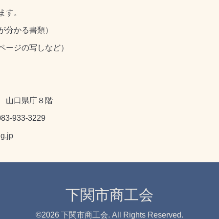
ます。
が分かる書類）
ページの写しなど）
１ 山口県庁８階
-933-3229
g.jp
下関市商工会
©2026
下関市商工会
. All Rights Reserved.