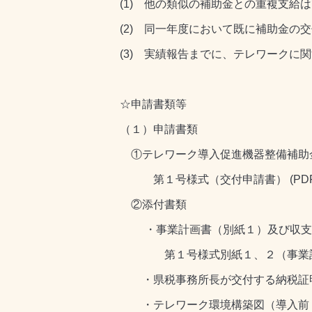
(1) 他の類似の補助金との重複支
(2) 同一年度において既に補助金
(3) 実績報告までに、テレワークに
☆申請書類等
（１）申請書類
①テレワーク導入促進機器整備補助
第１号様式（交付申請書） (PDF :
②添付書類
・事業計画書（別紙１）及び収支
第１号様式別紙１、２（事業計画書
・県税事務所長が交付する納税証
・テレワーク環境構築図（導入前