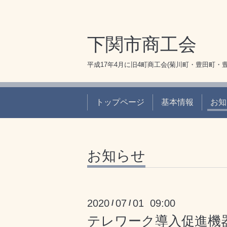
下関市商工会
平成17年4月に旧4町商工会(菊川町・豊田町・
トップページ
基本情報
お知
お知らせ
2020
07
01 09:00
/
/
テレワーク導入促進機