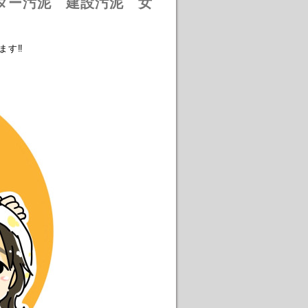
ター汚泥 建設汚泥 女
ます‼