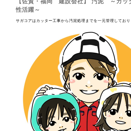
【佐賀・福岡 建設会社】 汚泥 ～カッ
性活躍～
サガコアはカッター工事から汚泥処理までを一元管理しており