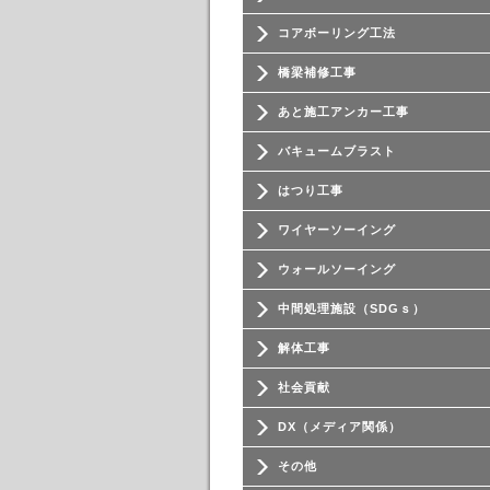
コアボーリング工法
橋梁補修工事
あと施工アンカー工事
バキュームブラスト
はつり工事
ワイヤーソーイング
ウォールソーイング
中間処理施設（SDGｓ）
解体工事
社会貢献
DX（メディア関係）
その他