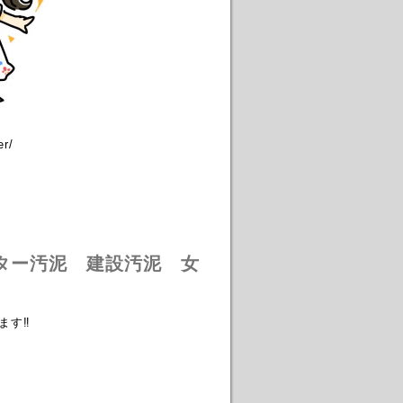
r/
ター汚泥 建設汚泥 女
ます‼