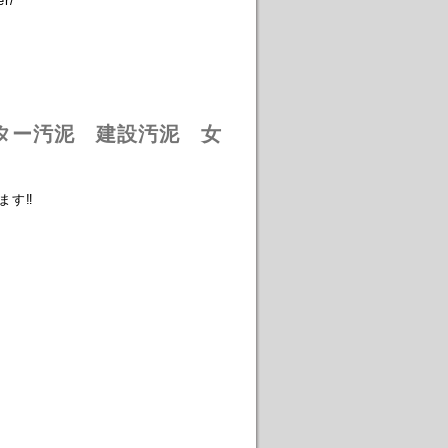
r/
ター汚泥 建設汚泥 女
ます‼