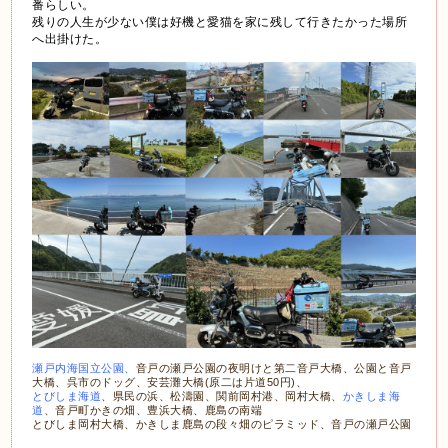
番らしい。
残りの人生が少ない
僕は好機と愛猫を家に残して行きたかった場所
へ出掛けた。
瀬戸内海国立公園、
音戸の瀬戸公園の夜明けと第二音戸大橋、公園と音戸
大橋、呉市のドッグ、安芸灘大橋(原二は片道50円)、
とびしま海道
、
県民の浜、松濤園、関前
岡村港、岡村大橋、
かきしま海
道
、音戸町かきの畑、豊浜大橋、鹿島の南端
とびしま岡村大橋、かきしま鹿島の段々畑のピラミッド、音戸の瀬戸公園