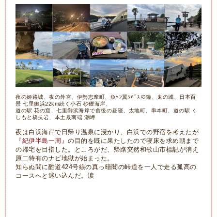
夜の姫路城、夜の外宮、伊勢
志摩町、魚ﾍﾝ翼ﾂﾊﾞｽの鐘、鬼の城、日本百
景 七里御浜22km続く小石 砂礫海岸、
道の駅 花の窟、七里
御浜海岸で食後の昼寝、太地町、
串本町、
道の駅 く
しもと橋抗岩、本土最南端 潮岬
夜は白浜海岸で日帰り温泉に浸かり、白浜での野宿を考えたが
『紀伊半島一周』
の目的を既に果たしたので寝床を求め朝まで
の帰宅を目指した。ところがだ、帰路突然和歌山市標記が消え
原二特有のナビ地獄が始まった。
知らぬ間に酷道424号線の真っ暗闇の峠道を一人で走る孤高の
コースへと迷い込んだ。涙