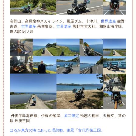
高野山、高尾龍神スカイライン、風屋ダム、十津川、
世界遺産
熊野
古道、
世界遺産
果無集落、
世界遺産
熊野本宮大社、和歌山海岸線、
道の駅 紀ノ川
丹後半島海岸線、伊根の船屋、
原二限定
袖志の棚田、
天
橋立、道の
駅 丹後王国
はるか東方の海にあった理想郷。絶景「古代丹後王国」