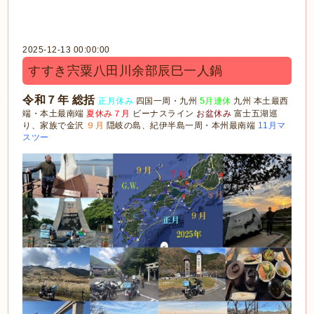
2025-12-13 00:00:00
すすき宍粟八田川余部辰巳一人鍋
令和７年 総括
正月休み
四国一周・九州
5月連休
九州 本土最西
端・本土最南端
夏休み７月
ビーナスライン
お盆休み
富士五湖巡
り、家族で金沢
９月
隠岐の島、紀伊半島一周・本州最南端
11月マ
スツー