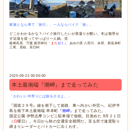
家族となら車で「旅行」、一人ならバイク「旅」。
どこかわかるかな？バイク旅行したいが肩凝りが酷い。冬は無理せ
ず近場を巡ってやっぱり一人鍋。笑
砥峰高原、宍粟 庭田神社
「
まち
ゼミ
｣
、あゆの里 八田川、余部、新温泉町
三尾、居組、辰巳峠
2025-09-22 00:00:00
本土最南端『潮岬』まで走ってみた
「かわいい年寄りには旅をさせよ。」
『国道２９号』線を南下して姫路、東へ向かい外宮へ、紀伊半
島を南下本土最南端 串本町
『潮岬』
まで走ってみた。
国定公園 伊勢志摩コンビニ駐車場で仮眠。目覚めた 9月２１日
（
日
曜日）。今日から秋の交通安全期間だ。至る所で速度取り
締まりレーダーとパトカーに出くわす。