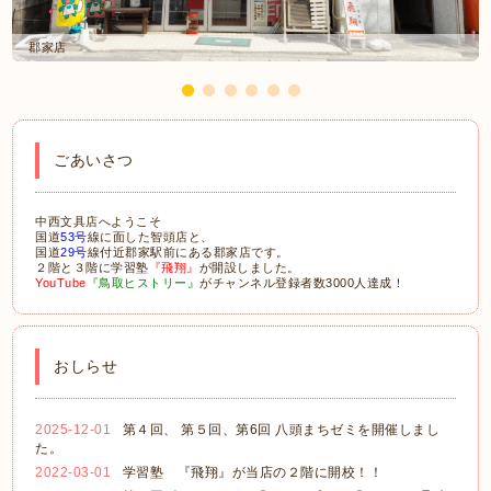
郡家店
ごあいさつ
中西文具店へようこそ
国道
53号
線に面した智頭店と、
国道
29号
線付近郡家駅前にある郡家店です。
２階と３階に学習塾
『飛翔』
が開設しました。
YouTube
『鳥取ヒストリー』
がチャンネル登録者数3000人達成！
おしらせ
2025-12-01
第４回、 第５回、第6回 八頭まちゼミを開催しまし
た。
2022-03-01
学習塾 『飛翔』が当店の２階に開校！！