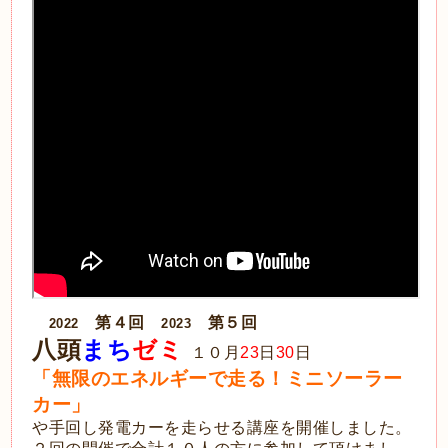
第４回
第５回
2022
2023
八頭
まち
ゼミ
１０月
23
日
30
日
「無限のエネルギーで走る！ミニソーラー
カー」
や手回し発電カー
を走らせる
講座を開催しました。