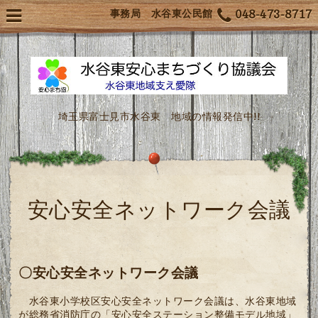
事務局 水谷東公民館
048-473-8717
埼玉県富士見市水谷東 地域の情報発信中!!
安心安全ネットワーク会議
〇安心安全ネットワーク会議
水谷東小学校区安心安全ネットワーク会議は、水谷東地域
が総務省消防庁の「安心安全ステーション整備モデル地域」