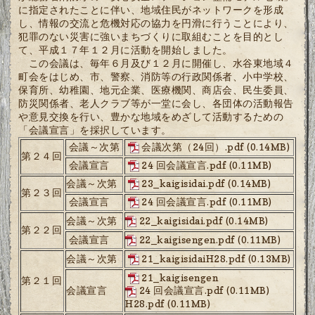
に指定されたことに伴い、地域住民がネットワークを形成
し、情報の交流と危機対応の協力を円滑に行うことにより、
犯罪のない災害に強いまちづくりに取組むことを目的とし
て、平成１７年１２月に活動を開始しました。
この会議は、毎年６月及び１２月に開催し、水谷東地域４
町会をはじめ、市、警察、消防等の行政関係者、小中学校、
保育所、幼稚園、地元企業、医療機関、商店会、民生委員、
防災関係者、老人クラブ等が一堂に会し、各団体の活動報告
や意見交換を行い、豊かな地域をめざして活動するための
「会議宣言」を採択しています。
会議～次第
会議次第（24回）.pdf
(0.14MB)
第２４回
会議宣言
24 回会議宣言.pdf
(0.11MB)
会議～次第
23_kaigisidai.pdf
(0.14MB)
第２３回
会議宣言
24 回会議宣言.pdf
(0.11MB)
会議～次第
22_kaigisidai.pdf
(0.14MB)
第２２回
会議宣言
22_kaigisengen.pdf
(0.11MB)
会議～次第
21_kaigisidaiH28.pdf
(0.13MB)
21_kaigisengen
第２１回
会議宣言
24 回会議宣言.pdf
(0.11MB)
H28.pdf
(0.11MB)