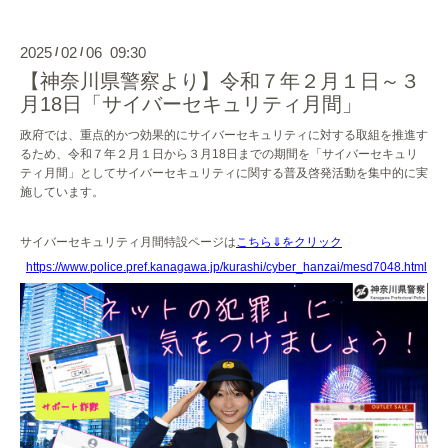
2025
02
06 09:30
/
/
【神奈川県警察より】令和７年２月１日～３
月18日「サイバーセキュリティ月間」
政府では、重点的かつ効果的にサイバーセキュリティに対する取組を推進す
るため、令和７年２月１日から３月18日までの期間を「サイバーセキュリ
ティ月間」としてサイバーセキュリティに関する普及啓発活動を集中的に実
施しています。
サイバーセキュリティ月間特設ページは
こちら⇓をクリック
https://www.police.pref.kanagawa.jp/kurashi/cyber_hanzai/mesd7048.html