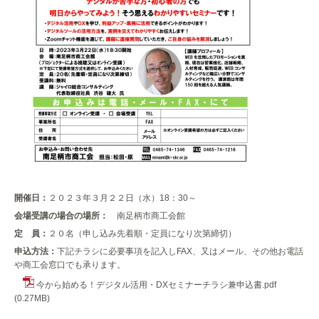
開催日：
２０２３年３月２２日（水）18：30～
会場受講の場合の場所：
南足柄市商工会館
定 員：
２０名（申し込み先着順・定員になり次第締切）
申込方法：
下記チラシに必要事項を記入しFAX、又はメール、その他お電話
や商工会窓口でも承ります。
今から始める！デジタル活用・DXセミナーチラシ兼申込書.pdf
(0.27MB)