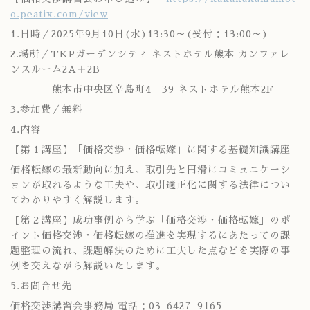
o.peatix.com/view
1.日時／2025年9月10日(水)13:30～(受付：13:00～)
2.場所／TKPガーデンシティ ネストホテル熊本 カンファレ
ンスルーム2A＋2B
熊本市中央区辛島町4－39 ネストホテル熊本2F
3.参加費／無料
4.内容
【第１講座】「価格交渉・価格転嫁」に関する基礎知識講座
価格転嫁の最新動向に加え、取引先と円滑にコミュニケーシ
ョンが取れるような工夫や、取引適正化に関する法律につい
てわかりやすく解説します。
【第２講座】成功事例から学ぶ「価格交渉・価格転嫁」のポ
イント価格交渉・価格転嫁の推進を実現するにあたっての課
題整理の流れ、課題解決のために工夫した点などを実際の事
例を交えながら解説いたします。
5.お問合せ先
価格交渉講習会事務局 電話：03-6427-9165