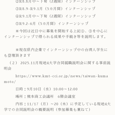
②R8.8月中～下旬（2週間）インターンシップ
③R8.9-R9.1月（5カ月間）インターンシップ
④R9.1月中～下旬（2週間）インターンシップ
⑤R9.2-6月（5カ月間）インターンシップ
※今回は近日中に募集を開始する上記①、③を中心に
インターンシップで得られる成果や手続き等を説明します。
※現在県内企業でインターンシップ中の台湾人学生に
も登壇頂きます
（２） 2025.11月現地4大学合同就職説明会に関する事前説
明会
https://www.kmt-cci.or.jp/news/taiwan-kuma
moto/
日時：9月10日（水）10:00～12:00
場所：熊本商工会議所 6階会議室
内容：11/17（月）～20（木）に予定している現地4大
学での合同説明会の概要説明（参加募集も兼ねて）