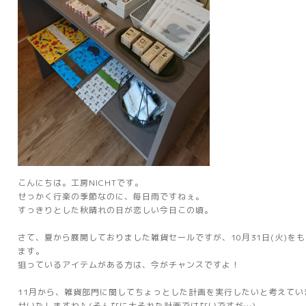
こんにちは。工房NICHTです。
せっかく行楽の季節なのに、毎日雨ですねぇ。
すっきりとした秋晴れの日が恋しい今日この頃。
さて、夏から展開しておりました雑貨セールですが、10月31日(火)を
ます。
狙っているアイテムがある方は、今がチャンスですよ！
11月から、雑貨部門に関してちょっとした計画を実行したいと考えて
せいたしますね♪ (そんなに大それた計画ではないですが…)