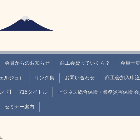
会員からのお知らせ
商工会費っていくら？
会員一
ェルジュ）
リンク集
お問い合わせ
商工会加入申込
ド】 715タイトル
ビジネス総合保険・業務災害保険 会
セミナー案内
せ