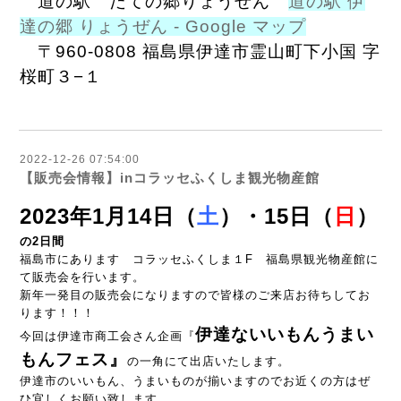
道の駅 だての郷りょうぜん
道の駅 伊
達の郷 りょうぜん - Google マップ
〒960-0808 福島県伊達市霊山町下小国 字
桜町３−１
2022-12-26 07:54:00
【販売会情報】inコラッセふくしま観光物産館
2023年1月14日（
土
）・15日（
日
）
の2日間
福島市にあります コラッセふくしま１F 福島県観光物産館に
て販売会を行います。
新年一発目の販売会になりますので皆様のご来店お待ちしてお
ります！！！
伊達ないいもんうまい
今回は伊達市商工会さん企画『
もんフェス』
の一角にて出店いたします。
伊達市のいいもん、うまいものが揃いますのでお近くの方はぜ
ひ宜しくお願い致します。