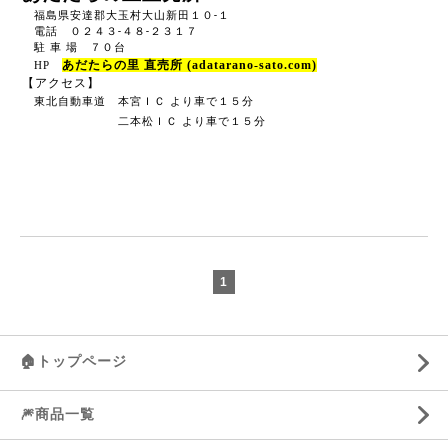
安達郡大玉村大山新田１０-１
福島県
電話 ０２４３-４８-２３１７
駐 車 場 ７０台
あだたらの里 直売所 (adatarano-sato.com)
HP
【アクセス】
東北自動車道 本宮ＩＣ より車で１５分
二本松ＩＣ より車で１５分
1
🏠トップページ
🎆商品一覧