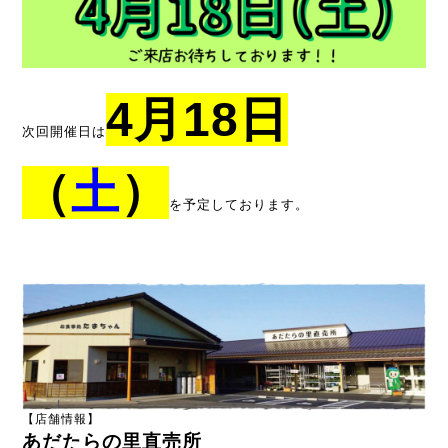
4
月18日
次回開催日は
（
土
）
を
予定しております。
【店舗情報】
あだたらの里直売所