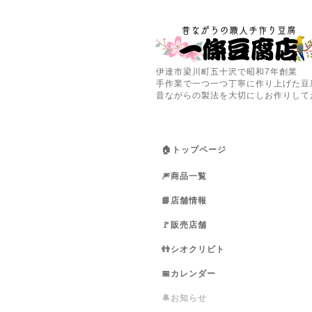
伊達市梁川町五十沢で昭和7年創業
手作業で一つ一つ丁寧に作り上げた豆
昔ながらの製法を大切にしお作りして
🏠トップページ
🎆商品一覧
📘店舗情報
🚩販売店舗
👬シオクリビト
📅カレンダー
🔔お知らせ