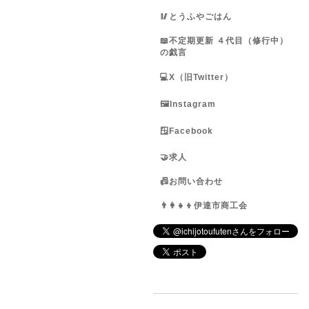
🥢とうふやごはん
📖不定期更新 ４代目（修行中）
の戯言
💻X（旧Twitter）
🖼️Instagram
🪟Facebook
🤝求人
📠お問い合わせ
👨‍👩‍👧‍👦伊達市商工会