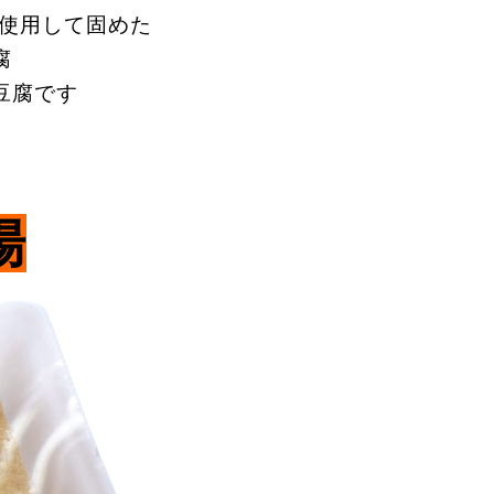
を使用して固めた
腐
豆腐です
揚