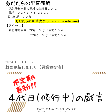
あだたらの里直売所
安達郡大玉村大山新田１０-１
福島県
電話 ０２４３-４８-２３１７
駐 車 場 ７０台
あだたらの里 直売所 (adatarano-sato.com)
HP
【アクセス】
東北自動車道 本宮ＩＣ より車で１５分
二本松ＩＣ より車で１５分
2024-10-11 16:07:00
戯言更新しました【異業種交流】