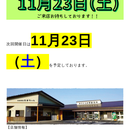
11
月23日
次回開催日は
（
土
）
を
予定しております。
【店舗情報】