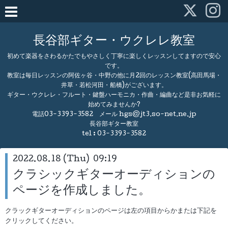
長谷部ギター・ウクレレ教室
初めて楽器をさわるかたでもやさしく丁寧に楽しくレッスンしてますので安心
です。
教室は毎日レッスンの阿佐ヶ谷・中野の他に月2回のレッスン教室(高田馬場・
井草・若松河田・船橋)がございます。
ギター・ウクレレ・フルート・鍵盤ハーモニカ・作曲・編曲など是非お気軽に
始めてみませんか?
電話03-3393-3582 メール hgs@jt3.so-net.ne.jp
長谷部ギター教室
tel :
03-3393-3582
2022.08.18 (Thu) 09:19
クラシックギターオーディションの
ページを作成しました。
クラックギターオーディションのページは左の項目からかまたは下記を
クリックしてください。