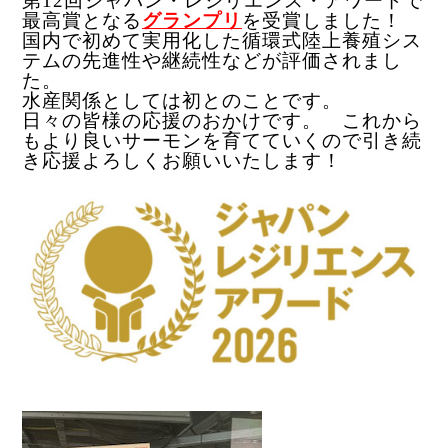
第12回
ジャパン・レジリエンス・アワード
で
最高賞となる
グランプリ
を受賞しました！
国内で初めて実用化した循環式陸上養殖シス
テムの先進性や継続性などが評価されまし
た。
水産関係としては初とのことです。
日々の皆様の応援のおかけです。 これから
もより良いサーモンを育てていくので引き続
き応援よろしくお願いいたします！