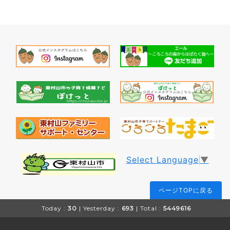
Select Language
▼
ページTOPに戻る
Today :
30
| Yesterday :
693
| Total :
5449616