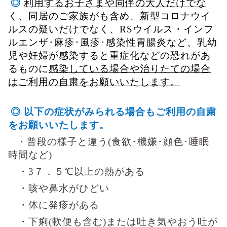
◎
利用するお子さまや同伴の大人だけでな
く、同居のご家族がも含め
、
新型コロナウイ
ルスの疑いだけでなく、
RS
ウイルス・インフ
ルエンザ･麻疹･風疹･感染性胃腸炎など、乳幼
児や妊婦が感染すると重症化などの恐れが
あ
るものに
感染している場合や治りたての場合
はご利用の自粛をお願いいたします。
◎ 以下の症状がみられる場合もご利用の自粛
をお願いいたします。
・普段の様子と違う
(
食欲･機嫌･顔色･睡眠
時間など
)
・
3
７．５℃以上の熱がある
・咳や鼻水がひどい
・体に発疹がある
・下痢
(
軟便も含む
)
または吐き気やおう吐が