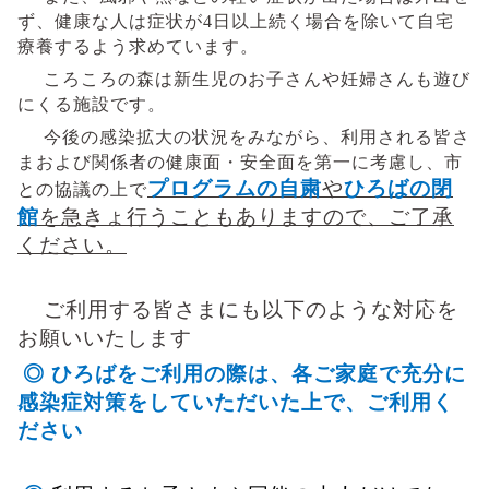
ず、健康な人は症状が
4
日以上続く場合を除いて自宅
療養するよう
求めています。
ころころの森は新生児のお子さんや妊婦さんも遊び
にくる施設です。
今後の感染拡大の状況をみながら、利用される皆さ
まおよび関係者の健康面・安全面を第一に考慮し、
市
プログラムの自粛
や
ひろばの閉
との協議の上で
館
を急きょ行うこともありますので、
ご了承
ください。
ご利用する皆さまにも以下のような対応を
お願いいたします
◎ ひろばをご利用の際は、各ご家庭で充分に
感染症対策をしていただいた上で、ご利用く
ださい