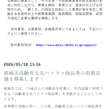
宮崎県の事業として、中小企業・小規模事業者が経営環境の変
化に対応しながら、事業を継続・発展させ、賃金の引上げを目
指すため、「稼ぐ力」の強化を目的とした事業計画を策定し実
施する生産性向上や新事業展開、販路開拓、新製品開発、経営
力強化に必要な費用を補助します。
交付要領、公募要領、各種様式等につきましては、下記リン
クよりご参照ください。
交付要領等HP
:
https://www.miya-shoko.or.jp/support/
2026/05/18 15:16
都城市高齢者元気ハツラツ商品券の取扱店
舗を募集します！
都城市では、75歳以上の高齢者を対象に、市内店舗で利用で
きる「高齢者元気ハツラツ商品券」を実施することとしてお
ります。
本事業の実施に伴い、この度、高齢者元気ハツラツ商品券を