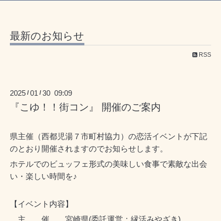
最新のお知らせ
RSS
2025
01
30 09:09
/
/
『こゆ！！街コン』 開催のご案内
県主催（西都児湯７市町村協力）の
恋活イベントが下記
のとおり開催されますのでお知らせします
。
ホテルでのビュッフェ形式の美味しい食事で
素敵な出会
い・楽しい時間を♪
【イベント内容】
主 催
宮崎県(委託運営：縁活みやざき)