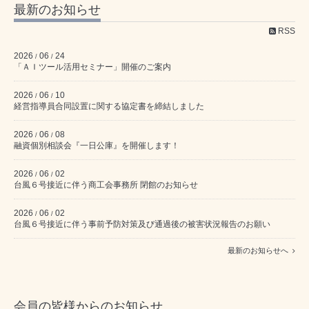
最新のお知らせ
RSS
2026
06
24
/
/
「ＡＩツール活用セミナー」開催のご案内
2026
06
10
/
/
経営指導員合同設置に関する協定書を締結しました
2026
06
08
/
/
融資個別相談会『一日公庫』を開催します！
2026
06
02
/
/
台風６号接近に伴う商工会事務所 閉館のお知らせ
2026
06
02
/
/
台風６号接近に伴う事前予防対策及び通過後の被害状況報告のお願い
最新のお知らせへ
会員の皆様からのお知らせ