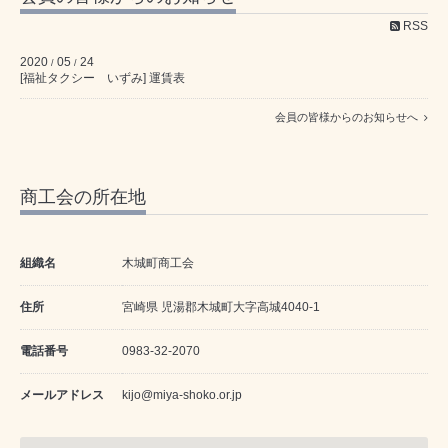
RSS
2020
05
24
/
/
[福祉タクシー いずみ] 運賃表
会員の皆様からのお知らせへ
商工会の所在地
組織名
木城町商工会
住所
宮崎県 児湯郡木城町大字高城4040-1
電話番号
0983-32-2070
メールアドレス
kijo@miya-shoko.or.jp