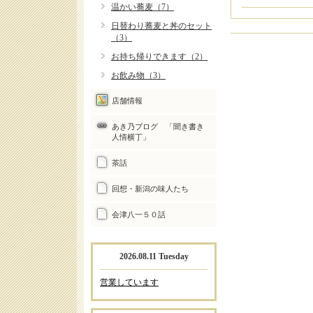
温かい蕎麦（7）
日替わり蕎麦と丼のセット
（3）
お持ち帰りできます（2）
お飲み物（3）
店舗情報
あき乃ブログ 「聞き書き
人情横丁」
茶話
回想・新潟の味人たち
会津八一５０話
2026.08.11 Tuesday
営業しています