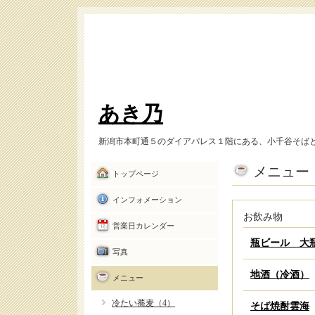
あき乃
新潟市本町通５のダイアパレス１階にある、小千谷そば
メニュー
トップページ
インフォメーション
お飲み物
営業日カレンダー
瓶ビール 大
写真
地酒（冷酒）
メニュー
冷たい蕎麦（4）
そば焼酎雲海