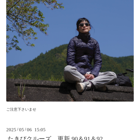
ご注意下さいませ
2025
/
05
/
06 15:05
たきびクルーズ 更新 90＆91＆92