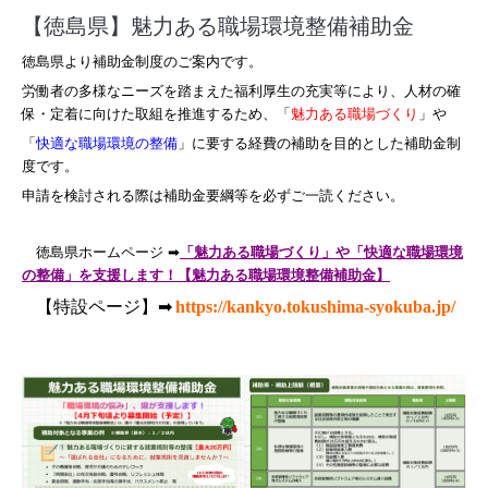
【徳島県】魅力ある職場環境整備補助金
徳島県より補助金制度のご案内です。
労働者の多様なニーズを踏まえた福利厚生の充実等により、人材の確
保・定着に向けた取組を推進するため、「
魅力ある職場づくり
」や
「
快適な職場環境の整備
」に要する経費の補助を目的とした補助金制
度です。
申請を検討される際は補助金要綱等を必ずご一読ください。
徳島県ホームページ ➡
「魅力ある職場づくり」や「快適な職場環境
の整備」を支援します！【魅力ある職場環境整備補助金】
【特設ページ】➡
https://kankyo.tokushima-syokuba.jp/