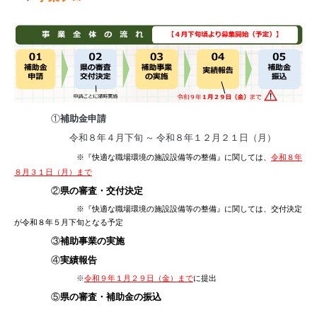
①
補助金申請
令和８年４月下旬 ～ 令和８年１２月２１日（月）
※『快適な職場環境の施設設備等の整備』に関しては、
令和８年
８月３１日（月）まで
②
県の審査・交付決定
※『快適な職場環境の施設設備等の整備』に関しては、交付決定
が令和８年５月下旬となる予定
③
補助事業の実施
④
実績報告
※
令和９年１月２９日（金）まで
に提出
⑤
県の審査・補助金の振込