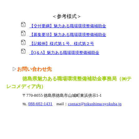
＜参考様式＞
【交付要綱】魅力ある職場環境整備補助金
【募集要項】魅力ある職場環境整備補助金
【記載例】様式第１号、様式第２号
【Q＆A】魅力ある職場環境整備補助金
▷
お問い合わせ先
徳島県魅力ある職場環境整備補助金事務局（㈱テ
レコメディア内）
〒770-8055 徳島県徳島市山城町東浜傍示1-1
℡.
088-602-1431
mail：
contact@tokushima-syokuba.jp