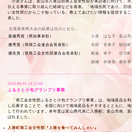
小原さんは、富山市八尾山田商工会女性部が来訪者に向けて、ホ
伝える事業に取り組んだ経緯などを発表。「地域住民であり、日頃
い女性部だからこそ知っている、教えてあげたい情報を提供するこ
表した。
主張発表県大会の結果は次のとおり。
最優秀賞（県知事表彰）
小原 はな子
富山市
優秀賞（県商工会連合会長表彰）
寺田 登美子
朝日町
優良賞（県商工会女性部連合会長表彰）
船坂 幸子
庄川町
政橋 奈保美
射水市
2010-06-01 14:53:00
ふるさと小包グランプリ事業
「商工会女性部ふるさと小包グランプリ事業」は、地域産品を利
し応募することで、全国に向けて地域産品をＰＲするとともに、地
して行われています。本年度は富山県代表に入善町、富山市南、富
ばれました。
入善町商工会女性部『入善を食べてみんしゃい』