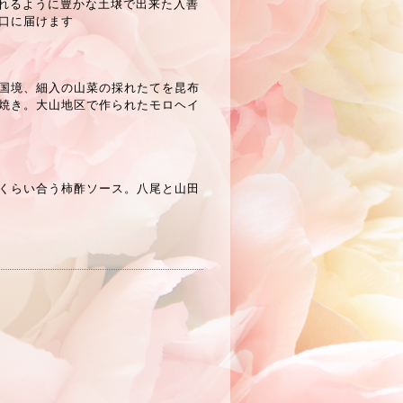
れるように豊かな土壌で出来た入善
口に届けます
国境、細入の山菜の採れたてを昆布
焼き。
大山地区で作られたモロヘイ
くらい合う柿酢ソース。八尾と山田