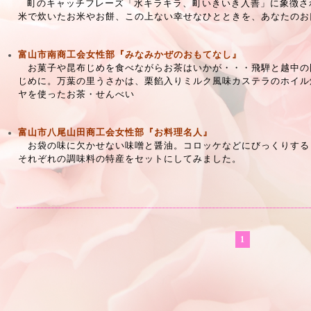
町のキャッチフレーズ「水キラキラ、町いきいき入善」に象徴さ
米で炊いたお米やお餅、この上ない幸せなひとときを、あなたのお
富山市南商工会女性部『みなみかぜのおもてなし』
お菓子や昆布じめを食べながらお茶はいかが・・・
飛騨と越中の
じめに。
万葉の里うさかは、栗餡入りミルク風味カステラのホイル
ヤを使ったお茶・せんべい
富山市八尾山田商工会女性部『お料理名人』
お袋の味に欠かせない味噌と醤油。コロッケなどにびっくりする
それぞれの調味料の特産をセットにしてみました。
1