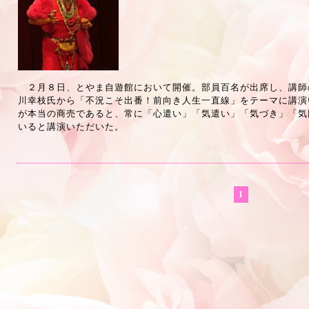
２月８日、とやま自遊館において開催。部員百名が出席し、講師
川幸枝氏から「不況こそ出番！前向き人生一直線」をテーマに講演
が本当の商売であると、常に「心遣い」「気遣い」「気づき」「気
いると講演いただいた。
1