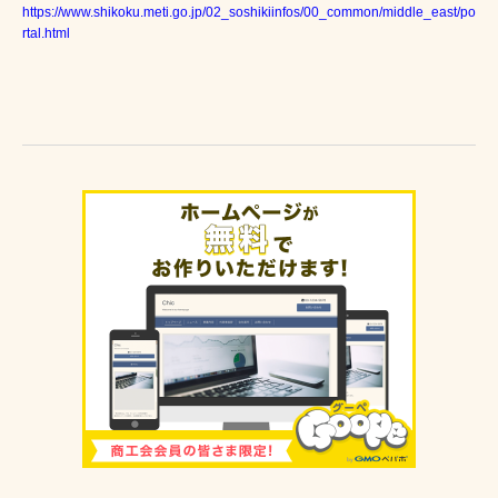
https://www.shikoku.meti.go.jp/02_soshikiinfos/00_common/middle_east/po
rtal.html