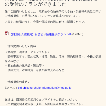
の受付のチラシができました
先日ご案内いたしました「燃料油や石油由来の化学品・製品等の供給に関す
る情報提供」の受付についてのチラシが作成されおります。
内容をご確認のうえ、会議や面談等の際にぜひご活用ください。
（四国経済産業局）目詰まり情報提供チラシ.pdf
(0.28MB)
・情報提供いただく内容
＜燃料油・潤滑油・アスファルト＞
販売事業者名、契約状況（油種、数量、価格、契約期間等）、今後の調達
見込みなど
＜石油由来の化学品・製品等＞
供給先元、対象物資、今後の調達見込みなど
・情報提供の連絡先
Eメール：
bzl-shikoku-chuto-information@meti.go.jp
詳細は、四国経済産業局ウェブサイトをご確認ください。
（中東情勢関連対策ポータル：四国経済産業局ウェブサイト）