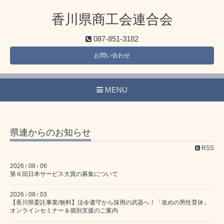
香川県商工会連合会
087-851-3182
お問い合わせ
MENU
県連からのお知らせ
RSS
2026
08
06
/
/
第６回日本サービス大賞の募集について
2026
08
03
/
/
【香川県委託事業/無料】法令遵守から採用の武器へ！「攻めの男性育休」
オンラインセミナー＆個別支援のご案内