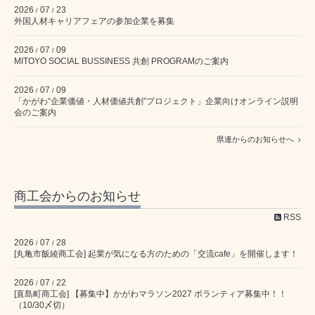
2026
07
23
/
/
外国人材キャリアフェアの参加企業を募集
2026
07
09
/
/
MITOYO SOCIAL BUSSINESS 共創 PROGRAMのご案内
2026
07
09
/
/
「かがわ“企業価値・人材価値共創”プロジェクト」企業向けオンライン説明
会のご案内
県連からのお知らせへ
商工会からのお知らせ
RSS
2026
07
28
/
/
[丸亀市飯綾商工会] 起業が気になる方のための「交流cafe」を開催します！
2026
07
22
/
/
[直島町商工会] 【募集中】かがわマラソン2027 ボランティア募集中！！
（10/30〆切）