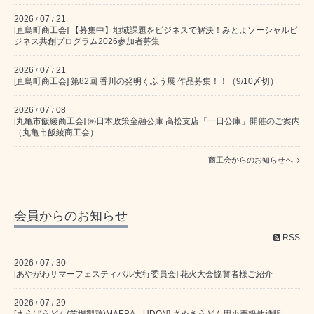
2026
07
21
/
/
[直島町商工会] 【募集中】地域課題をビジネスで解決！みとよソーシャルビ
ジネス共創プログラム2026参加者募集
2026
07
21
/
/
[直島町商工会] 第82回 香川の発明くふう展 作品募集！！（9/10〆切）
2026
07
08
/
/
[丸亀市飯綾商工会] ㈱日本政策金融公庫 高松支店「一日公庫」開催のご案内
（丸亀市飯綾商工会）
商工会からのお知らせへ
会員からのお知らせ
RSS
2026
07
30
/
/
[あやがわサマーフェスティバル実行委員会] 花火大会協賛者様ご紹介
2026
07
29
/
/
[まえばうどん(前場製麺)MAEBA UDON] さぬきうどん用小麦粉他通販