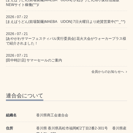
NEWサイト稼働(^^)/
2026
07
22
/
/
[まえばうどん(前場製麺)MAEBA UDON] 7日火曜日より絶賛営業中(*^_^*)
2026
07
21
/
/
[あやがわサマーフェスティバル実行委員会] 花火大会がウォーカープラス様
で紹介されました！
2026
07
21
/
/
[田中時計店] サマーセールのご案内
会員からのお知らせへ
連合会について
組織名
香川県商工会連合会
住所
香川県 香川県高松市福岡町2丁目2番2-301号 香川県産