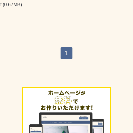
f
(0.67MB)
1