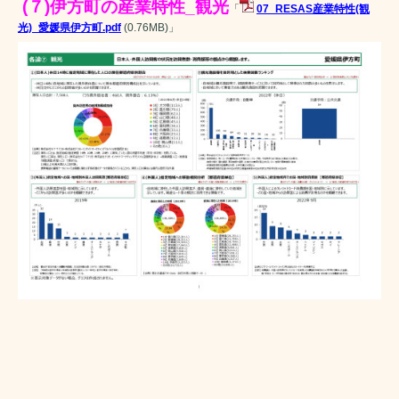
(７)伊方町の産業特性_観光
「
07_RESAS産業特性(観
光)_愛媛県伊方町.pdf
(0.76MB)
」