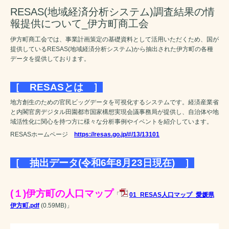
RESAS(地域経済分析システム)調査結果の情
報提供について_伊方町商工会
伊方町商工会では、事業計画策定の基礎資料として活用いただくため、国が
提供しているRESAS(地域経済分析システム)から抽出された伊方町の各種
データを提供しております。
［ RESASとは ］
地方創生のための官民ビッグデータを可視化するシステムです。経済産業省
と内閣官房デジタル田園都市国家構想実現会議事務局が提供し、自治体や地
域活性化に関心を持つ方に様々な分析事例やイベントを紹介しています。
RESASホームページ
https://resas.go.jp/#/13/13101
［ 抽出データ(令和6年8月23日現在) ］
(１)伊方町の人口マップ
「
01_RESAS人口マップ_愛媛県
伊方町.pdf
(0.59MB)
」