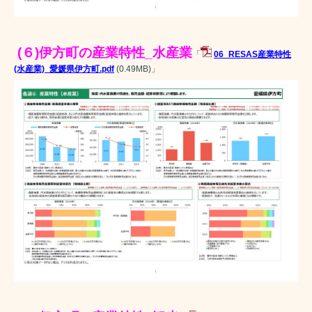
(６)伊方町の産業特性_水産業
「
06_RESAS産業特性
(水産業)_愛媛県伊方町.pdf
(0.49MB)
」