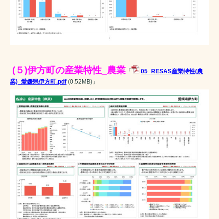
(５)伊方町の産業特性_農業
「
05_RESAS産業特性(農
業)_愛媛県伊方町.pdf
(0.52MB)
」