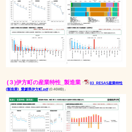
(３)伊方町の産業特性_製造業
「
03_RESAS産業特性
(製造業)_愛媛県伊方町.pdf
(0.46MB)
」