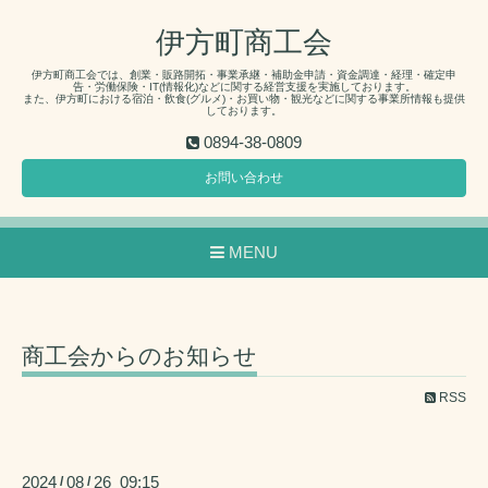
伊方町商工会
伊方町商工会では、創業・販路開拓・事業承継・補助金申請・資金調達・経理・確定申
告・労働保険・IT(情報化)などに関する経営支援を実施しております。
また、伊方町における宿泊・飲食(グルメ)・お買い物・観光などに関する事業所情報も提供
しております。
0894-38-0809
お問い合わせ
MENU
商工会からのお知らせ
RSS
2024
08
26 09:15
/
/