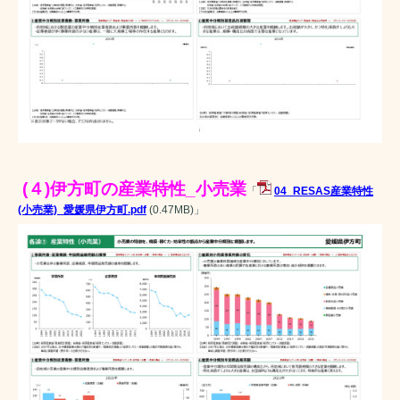
(４)伊方町の産業特性_小売業
「
04_RESAS産業特性
(小売業)_愛媛県伊方町.pdf
(0.47MB)
」