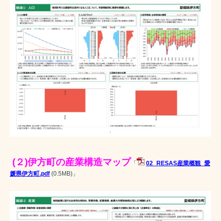
(２)伊方町の産業構造マップ
「
02_RESAS産業概観_愛
媛県伊方町.pdf
(0.5MB)
」