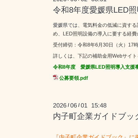
令和8年度愛媛県LE
愛媛県では、
電気
料金の低減に資する
め、LED照明設備の導入に要する経
受付締切：令和8年6月30日（火）17
詳しくは、下記の補助金用Webサイ
令和8年度 愛媛県LED照明導入支援
公募要領.pdf
2026
06
01 15:48
/
/
内子町企業ガイドブッ
『内子町企業ガイドブック』に