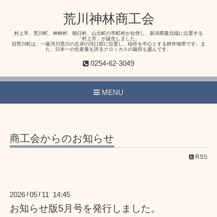
荒川神林商工会
村上市、荒川町、神林村、朝日村、山北町の市町村が合併し、新潟県最北端に位置する
「村上市」が誕生しました。
旧荒川町は、一級河川荒川の左岸の河口部に位置し、稲作を中心とする耕作地帯です。ま
た、日本一の生産量を誇るクロッカスの栽培も盛んです。
0254-62-3049
MENU
商工会からのお知らせ
RSS
2026
05
11 14:45
/
/
お知らせ版5月号を発行しました。