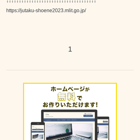
↓↓↓↓↓↓↓↓↓↓↓↓↓↓↓↓↓↓↓↓↓↓↓↓↓↓↓↓↓↓↓↓↓↓↓↓
https://jutaku-shoene2023.mlit.go.jp/
1