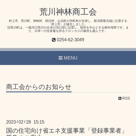
荒川神林商工会
村上市、荒川町、神林村、朝日村、山北町の市町村が合併し、新潟県最北端に位置する
「村上市」が誕生しました。
旧荒川町は、一級河川荒川の左岸の河口部に位置し、稲作を中心とする耕作地帯です。ま
た、日本一の生産量を誇るクロッカスの栽培も盛んです。
0254-62-3049
MENU
商工会からのお知らせ
RSS
2023
02
28 15:15
/
/
国の住宅向け省エネ支援事業「登録事業者」