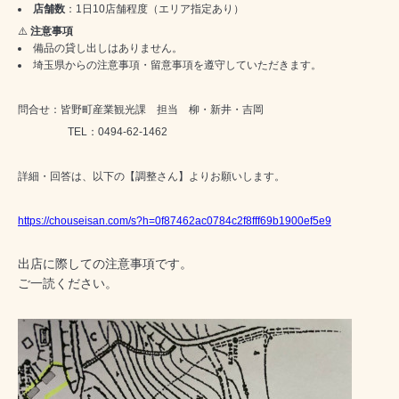
店舗数
：
1
日
10
店舗程度（エリア指定あり）
⚠️
注意事項
備品の貸し出しはありません。
埼玉県からの注意事項・留意事項を遵守していただきます。
問合せ：皆野町産業観光課 担当 柳・新井・吉岡
TEL
：
0494-62-1462
詳細・回答は、以下の【調整さん】よりお願いします。
https://chouseisan.com/s?h=0f87462ac0784c2f8fff69b1900ef5e9
出店に際しての注意事項です。
ご一読ください。