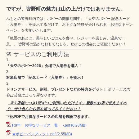
ですが、皆野町の魅力は山の上だけではありません。
ふもとの皆野町内では、ポピーの開催期間中、「天空のポピー 記念カード
（入場券）」を提示するだけで、おトクな特典が受けられる「お得なキャン
ペーン」を実施いたします。
「絶景のあとは、美味しいごはんを食べ、レジャーを楽しみ、温泉で一
息。」 皆野町の温かなおもてなしを、ぜひこの機会にご堪能ください！
🌸 サービスのご利用方法
「天空のポピー2026」会場で入場券を購入！
対象店舗で「記念カード（入場券）」を提示！
ドリンクサービス、割引、プレゼントなどの特典をゲット！
※サービス内
容は店舗によって異なります。
※ 1店舗につき1回ずつご利用いただけます。複数のお店で使えますの
で、ぜひ色んなお店を巡ってみてください！
下記PDFでお得なサービスの店舗を確認できます。
R8年 お得なサービス一覧 -.pdf
(0.23MB)
★ポピーパンフレット.pdf
(2.55MB)