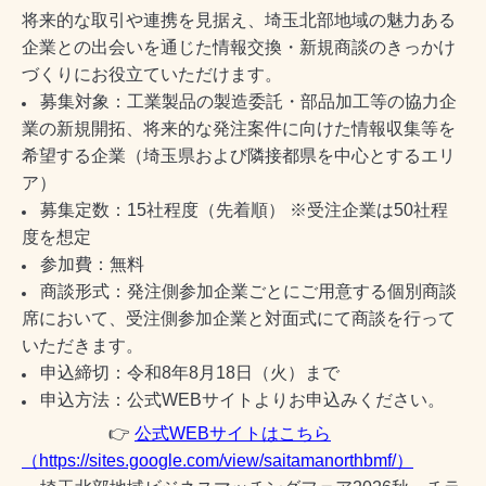
将来的な取引や連携を見据え、埼玉北部地域の魅力ある
企業との出会いを通じた情報交換・新規商談のきっかけ
づくりにお役立ていただけます。
募集対象：工業製品の製造委託・部品加工等の協力企
業の新規開拓、将来的な発注案件に向けた情報収集等を
希望する企業（埼玉県および隣接都県を中心とするエリ
ア）
募集定数：15社程度（先着順） ※受注企業は50社程
度を想定
参加費：無料
商談形式：発注側参加企業ごとにご用意する個別商談
席において、受注側参加企業と対面式にて商談を行って
いただきます。
申込締切：令和8年8月18日（火）まで
申込方法：公式WEBサイトよりお申込みください。
👉
公式WEBサイトはこちら
（https://sites.google.com/view/saitamanorthbmf/）