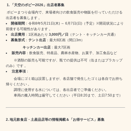
1.
「天空のポピー
2026
」出店者募集
ポピーまつり会場内で、来場者向けの飲食販売や物販を行っていただける
出店者を募集します 。
開催期間
：令和
8
年
5
月
21
日
(
木
)
～
6
月
7
日
(
日
)
（予定）
※
開花状況により
前後する可能性があります 。
出店費用
：
1
区画あたり
3,000
円／日
（テント・キッチンカー共通）
募集形式
：
テント出店
：最大
8
区画（間口
3m
）
キッチンカー出店
：最大
7
区画
販売内容
：飲食販売、特産品、農林水産物、お菓子、加工食品など
※酒類の販売も可能ですが、瓶での提供は不可（缶またはプラカップ
のみ）です 。
注意事項
：
会場にゴミ箱は設置しますが、各店舗で発生したゴミは各自でお持ち
帰りください 。
調理に使用する水については、各出店者でご準備ください。
車両の搬入時間は厳守してください（平日
8:20
まで、土日
7:50
まで）
2.
地元飲食店・土産品店等の情報掲載＆「お得サービス」募集