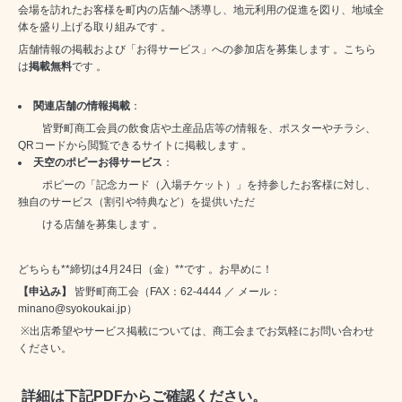
会場を訪れたお客様を町内の店舗へ誘導し、地元利用の促進を図り、地域全
体を盛り上げる取り組みです 。
店舗情報の掲載および「お得サービス」への参加店を募集します 。こちら
は
掲載無料
です 。
関連店舗の情報掲載
：
皆野町商工会員の飲食店や土産品店等の情報を、ポスターやチラシ、
QR
コードから閲覧できるサイトに掲載します 。
天空のポピーお得サービス
：
ポピーの「記念カード（入場チケット）」を持参したお客様に対し、
独自のサービス（割引や特典など）を提供いただ
ける店舗を募集します 。
どちらも
**
締切は
4
月
24
日（金）
**
です 。お早めに！
【申込み】
皆野町商工会（
FAX
：
62-4444
／ メール：
minano@syokoukai.jp
）
※
出店希望やサービス掲載については、商工会までお気軽にお問い合わせ
ください。
詳細は下記PDFからご確認ください。