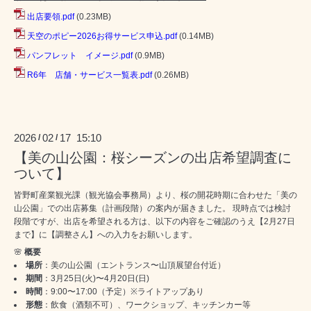
出店要領.pdf
(0.23MB)
天空のポピー2026お得サービス申込.pdf
(0.14MB)
パンフレット イメージ.pdf
(0.9MB)
R6年 店舗・サービス一覧表.pdf
(0.26MB)
2026
02
17 15:10
/
/
【美の山公園：桜シーズンの出店希望調査に
ついて】
皆野町産業観光課（観光協会事務局）より、桜の開花時期に合わせた「美の
山公園」での出店募集（計画段階）の案内が届きました。 現時点では検討
段階ですが、出店を希望される方は、以下の内容をご確認のうえ【
2
月
27
日
まで】に【調整さん】への入力をお願いします。
🌸
概要
場所
：美の山公園（エントランス〜山頂展望台付近）
期間
：
3
月
25
日
(
火
)
〜
4
月
20
日
(
日
)
時間
：
9:00
〜
17:00
（予定）
※
ライトアップあり
形態
：飲食（酒類不可）、ワークショップ、キッチンカー等