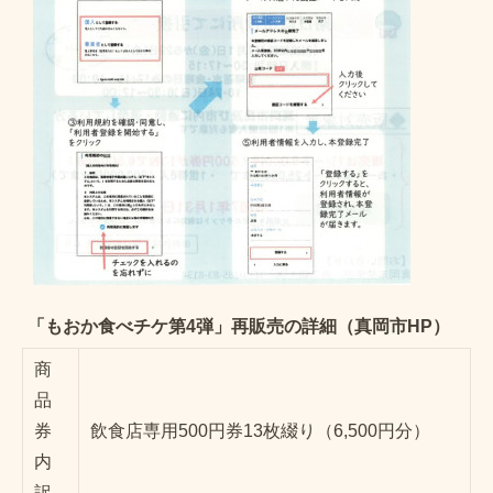
「もおか食べチケ第4弾」再販売の詳細（真岡市HP）
商
品
券
飲食店専用500円券13枚綴り（6,500円分）
内
訳